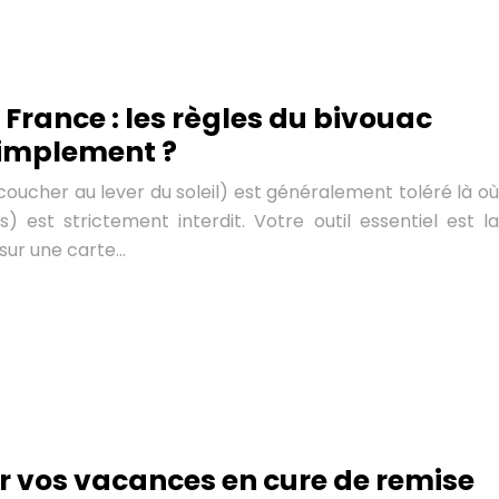
 France : les règles du bivouac
simplement ?
 coucher au lever du soleil) est généralement toléré là où
) est strictement interdit. Votre outil essentiel est la
 sur une carte…
vos vacances en cure de remise