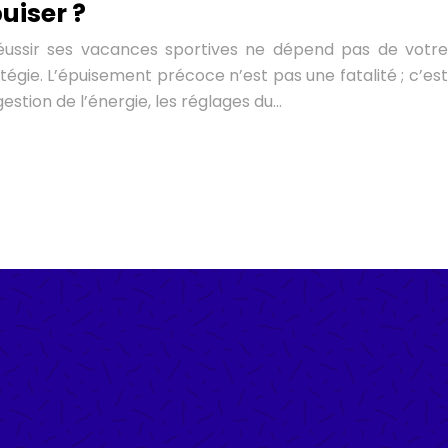
uiser ?
éussir ses vacances sportives ne dépend pas de votre
égie. L’épuisement précoce n’est pas une fatalité ; c’est
 gestion de l’énergie, les réglages du…