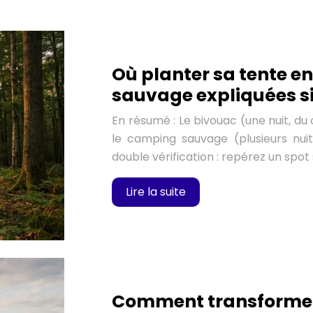
Où planter sa tente en
sauvage expliquées 
En résumé : Le bivouac (une nuit, du
le camping sauvage (plusieurs nuits
double vérification : repérez un spot
Lire la suite
Comment transformer 